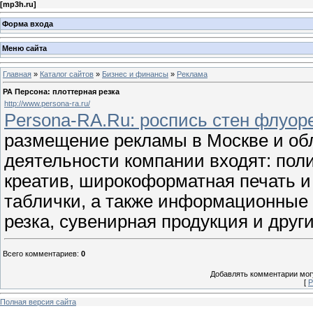
[
mp3h.ru
]
Форма входа
Меню сайта
Главная
»
Каталог сайтов
»
Бизнес и финансы
»
Реклама
РА Персона: плоттерная резка
http://www.persona-ra.ru/
Persona-RA.Ru: роспись стен флуор
размещение рекламы в Москве и обл
деятельности компании входят: пол
креатив, широкоформатная печать и
таблички, а также информационные 
резка, сувенирная продукция и друг
Всего комментариев
:
0
Добавлять комментарии могу
[
Р
Полная версия сайта