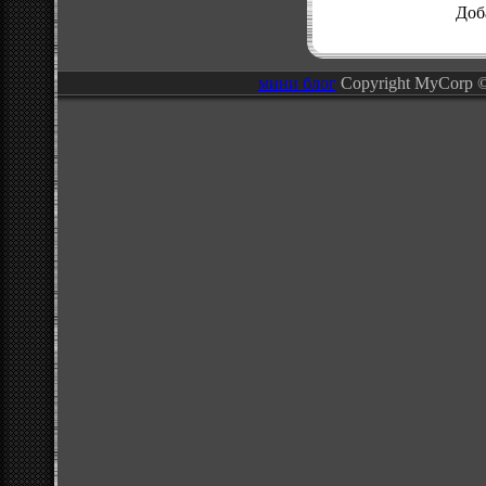
Доб
мини блог
Copyright MyCorp 