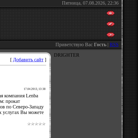
Пятница, 07.08.2026, 22:36
Приветствую Вас
Гость
|
RSS
DRIGHTER
[
Добавить сайт
]
17.04.2013, 13:38
ая компания Lenba
м: прокат
зов по Северо-Западу
х услугах Вы можете