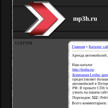
mp3h.ru
CLEFTER
Главная
»
Каталог са
Аренда автомобилей 
Наш каталог
http://lenba.ru/
Компания Lenba: аре
предоставляет больш
автомобилей в Петерб
РФ. В прокате СПб т
узнать на нашем сай
Переходов
:
522
|
Рей
Всего комментариев
: