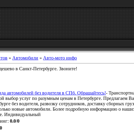
йтов
»
Автомобили
»
Авто-мото инфо
дешево в Санкт-Петербурге. Звоните!
нда автомобилей без водителя в СПб. Обращайтесь!
- Транспортн
ой выбор услуг по разумным ценам в Петербурге. Предлагаем Ва
урге без водителя, развозку сотрудников, доставку сборных гру
олько новые автомобили. Более подробную информацию о наши
те. Индивидуальный
тинг
:
0.0
/
0
0